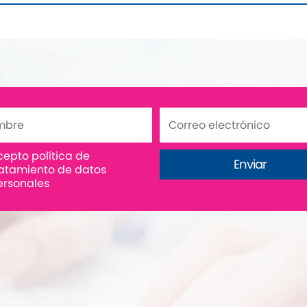
cepto política de
ratamiento de datos
ersonales