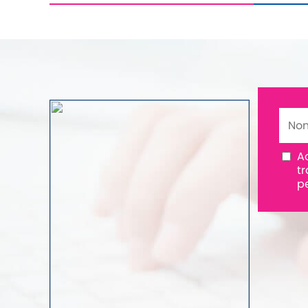
A
t
p